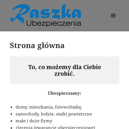
MENU
I
raszka-ubezpieczenia.pl
WIDGETY
Strona główna
T
o, co możemy dla Ciebie
zrobić.
Ubezpieczamy:
domy, mieszkania, fotowoltaikę,
samochody, łodzie, statki powietrzne
małe i duże firmy
zlecenia (gwarancje ubezpieczeniowe)